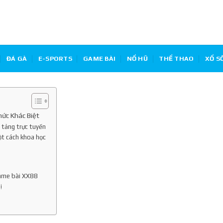
ĐÁ GÀ
E-SPORTS
GAME BÀI
NỔ HŨ
THỂ THAO
XỔ S
ức Khác Biệt
 tảng trực tuyến
ột cách khoa học
game bài XX88
ị