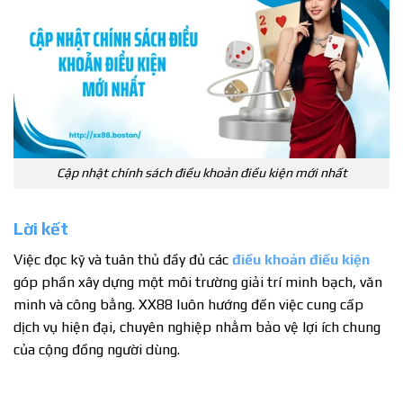
Cập nhật chính sách điều khoản điều kiện mới nhất
Lời kết
Việc đọc kỹ và tuân thủ đầy đủ các
điều khoản điều kiện
góp phần xây dựng một môi trường giải trí minh bạch, văn
minh và công bằng. XX88 luôn hướng đến việc cung cấp
dịch vụ hiện đại, chuyên nghiệp nhằm bảo vệ lợi ích chung
của cộng đồng người dùng.