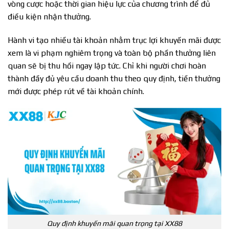
vòng cược hoặc thời gian hiệu lực của chương trình để đủ
điều kiện nhận thưởng.
Hành vi tạo nhiều tài khoản nhằm trục lợi khuyến mãi được
xem là vi phạm nghiêm trọng và toàn bộ phần thưởng liên
quan sẽ bị thu hồi ngay lập tức. Chỉ khi người chơi hoàn
thành đầy đủ yêu cầu doanh thu theo quy định, tiền thưởng
mới được phép rút về tài khoản chính.
Quy định khuyến mãi quan trọng tại XX88