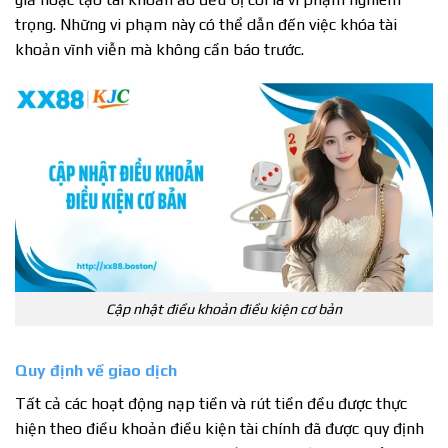
trọng. Những vi phạm này có thể dẫn đến việc khóa tài
khoản vĩnh viễn mà không cần báo trước.
Cập nhật điều khoản điều kiện cơ bản
Quy định về giao dịch
Tất cả các hoạt động nạp tiền và rút tiền đều được thực
hiện theo điều khoản điều kiện tài chính đã được quy định