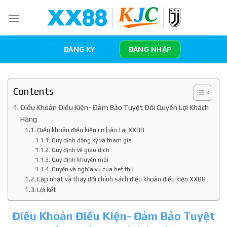
Skip
to
content
ĐĂNG KÝ
ĐĂNG NHẬP
Contents
Điều Khoản Điều Kiện- Đảm Bảo Tuyệt Đối Quyền Lợi Khách
Hàng
Điều khoản điều kiện cơ bản tại XX88
Quy định đăng ký và tham gia
Quy định về giao dịch
Quy định khuyến mãi
Quyền và nghĩa vụ của bet thủ
Cập nhật và thay đổi chính sách điều khoản điều kiện XX88
Lời kết
Điều Khoản Điều Kiện- Đảm Bảo Tuyệt