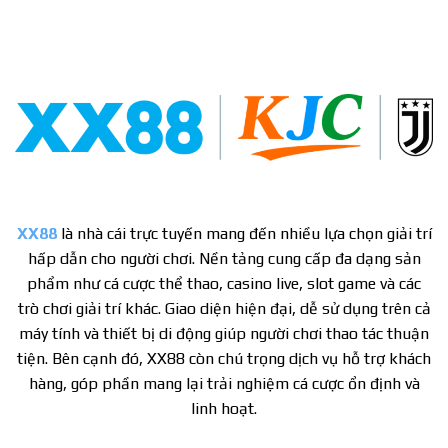
XX88
là nhà cái trực tuyến mang đến nhiều lựa chọn giải trí
hấp dẫn cho người chơi. Nền tảng cung cấp đa dạng sản
phẩm như cá cược thể thao, casino live, slot game và các
trò chơi giải trí khác. Giao diện hiện đại, dễ sử dụng trên cả
máy tính và thiết bị di động giúp người chơi thao tác thuận
tiện. Bên cạnh đó, XX88 còn chú trọng dịch vụ hỗ trợ khách
hàng, góp phần mang lại trải nghiệm cá cược ổn định và
linh hoạt.