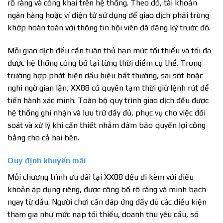
rõ ràng và công khai trên hệ thống. Theo đó, tài khoản
ngân hàng hoặc ví điện tử sử dụng để giao dịch phải trùng
khớp hoàn toàn với thông tin hội viên đã đăng ký trước đó.
Mỗi giao dịch đều cần tuân thủ hạn mức tối thiểu và tối đa
được hệ thống công bố tại từng thời điểm cụ thể. Trong
trường hợp phát hiện dấu hiệu bất thường, sai sót hoặc
nghi ngờ gian lận, XX88 có quyền tạm thời giữ lệnh rút để
tiến hành xác minh. Toàn bộ quy trình giao dịch đều được
hệ thống ghi nhận và lưu trữ đầy đủ, phục vụ cho việc đối
soát và xử lý khi cần thiết nhằm đảm bảo quyền lợi công
bằng cho cả hai bên.
Quy định khuyến mãi
Mỗi chương trình ưu đãi tại XX88 đều đi kèm với điều
khoản áp dụng riêng, được công bố rõ ràng và minh bạch
ngay từ đầu. Người chơi cần đáp ứng đầy đủ các điều kiện
tham gia như mức nạp tối thiểu, doanh thu yêu cầu, số