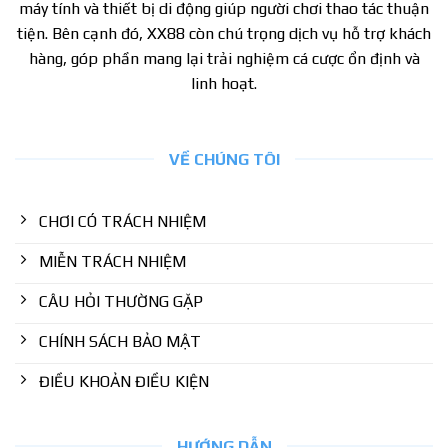
máy tính và thiết bị di động giúp người chơi thao tác thuận
tiện. Bên cạnh đó, XX88 còn chú trọng dịch vụ hỗ trợ khách
hàng, góp phần mang lại trải nghiệm cá cược ổn định và
linh hoạt.
VỀ CHÚNG TÔI
CHƠI CÓ TRÁCH NHIỆM
MIỄN TRÁCH NHIỆM
CÂU HỎI THƯỜNG GẶP
CHÍNH SÁCH BẢO MẬT
ĐIỀU KHOẢN ĐIỀU KIỆN
HƯỚNG DẪN