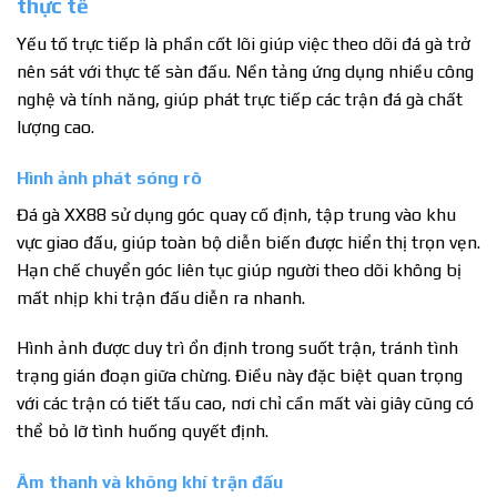
thực tế
Yếu tố trực tiếp là phần cốt lõi giúp việc theo dõi đá gà trở
nên sát với thực tế sàn đấu. Nền tảng ứng dụng nhiều công
nghệ và tính năng, giúp phát trực tiếp các trận đá gà chất
lượng cao.
Hình ảnh phát sóng rõ
Đá gà XX88 sử dụng góc quay cố định, tập trung vào khu
vực giao đấu, giúp toàn bộ diễn biến được hiển thị trọn vẹn.
Hạn chế chuyển góc liên tục giúp người theo dõi không bị
mất nhịp khi trận đấu diễn ra nhanh.
Hình ảnh được duy trì ổn định trong suốt trận, tránh tình
trạng gián đoạn giữa chừng. Điều này đặc biệt quan trọng
với các trận có tiết tấu cao, nơi chỉ cần mất vài giây cũng có
thể bỏ lỡ tình huống quyết định.
Âm thanh và không khí trận đấu