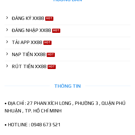
ĐĂNG KÝ XX88
ĐĂNG NHẬP XX88
TẢI APP XX88
NẠP TIỀN XX88
RÚT TIỀN XX88
THÔNG TIN
• ĐỊA CHỈ : 27 PHAN XÍCH LONG , PHƯỜNG 3 , QUẬN PHÚ
NHUẬN , TP. HỒ CHÍ MINH
• HOTLINE : 0948 673 521