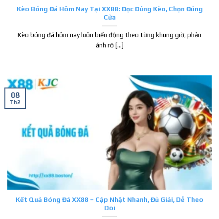
Kèo Bóng Đá Hôm Nay Tại XX88: Đọc Đúng Kèo, Chọn Đúng
Cửa
Kèo bóng đá hôm nay luôn biến động theo từng khung giờ, phản
ánh rõ [...]
08
Th2
Kết Quả Bóng Đá XX88 – Cập Nhật Nhanh, Đủ Giải, Dễ Theo
Dõi