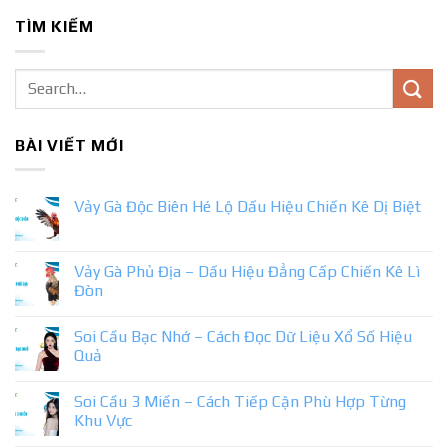
TÌM KIẾM
BÀI VIẾT MỚI
Vảy Gà Độc Biên Hé Lộ Dấu Hiệu Chiến Kê Dị Biệt
Vảy Gà Phủ Địa – Dấu Hiệu Đẳng Cấp Chiến Kê Lì
Đòn
Soi Cầu Bạc Nhớ – Cách Đọc Dữ Liệu Xổ Số Hiệu
Quả
Soi Cầu 3 Miền – Cách Tiếp Cận Phù Hợp Từng
Khu Vực