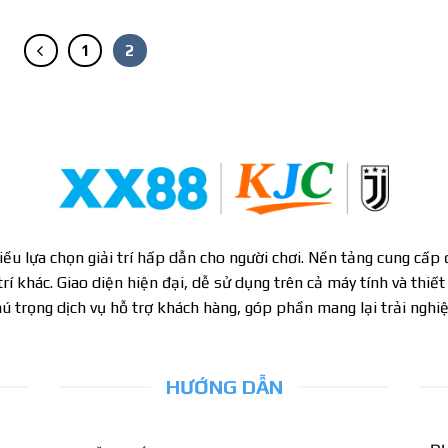
1
2
iều lựa chọn giải trí hấp dẫn cho người chơi. Nền tảng cung cấ
i trí khác. Giao diện hiện đại, dễ sử dụng trên cả máy tính và thiế
ú trọng dịch vụ hỗ trợ khách hàng, góp phần mang lại trải nghiệ
HƯỚNG DẪN