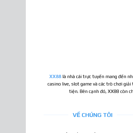
XX88
là nhà cái trực tuyến mang đến nh
casino live, slot game và các trò chơi giả
tiện. Bên cạnh đó, XX88 còn ch
VỀ CHÚNG TÔI