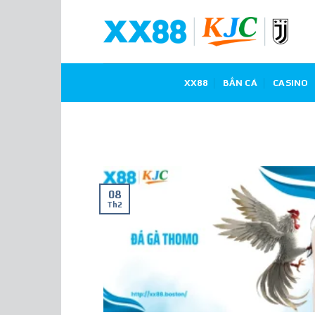
Skip
to
content
XX88
BẮN CÁ
CASINO
08
Th2