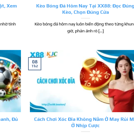
ật, Xem
Kèo Bóng Đá Hôm Nay Tại XX88: Đọc Đún
Kèo, Chọn Đúng Cửa
 nhờ tính
Kèo bóng đá hôm nay luôn biến động theo từng khu
giờ, phản ánh rõ [...]
08
Th2
hanh, Đủ
Cách Chơi Xóc Đĩa Không Nằm Ở May Rủi 
Ở Nhịp Cược